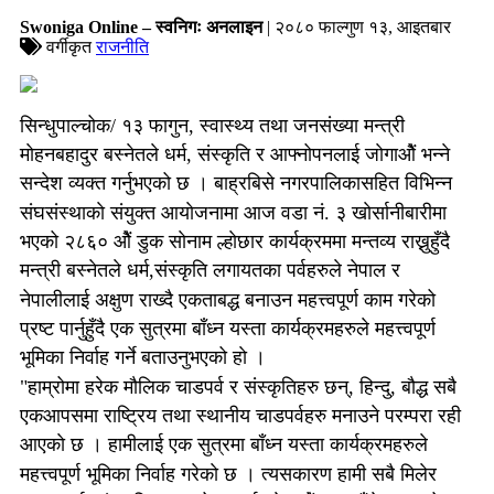
Swoniga Online – स्वनिगः अनलाइन
| २०८० फाल्गुण १३, आइतबार
वर्गीकृत
राजनीति
सिन्धुपाल्चोक/ १३ फागुन, स्वास्थ्य तथा जनसंख्या मन्त्री
माेहनबहादुर बस्नेतले
धर्म, संस्कृति र आफ्नोपनलाई जाेगाओैं भन्ने
सन्देश व्यक्त गर्नुभएको छ ।
बाह्रबिसे नगरपालिकासहित विभिन्न
संघसंस्थाकाे संयुक्त आयाेजनामा आज वडा नं. ३ खाेर्सानीबारीमा
भएको २८६० ओैं डुक साेनाम ल्हाेछार कार्यक्रममा मन्तव्य राख्नुहुँदै
मन्त्री बस्नेतले
धर्म,संस्कृति लगायतका पर्वहरुले नेपाल र
नेपालीलाई अक्षुण राख्दै एकताबद्ध बनाउन महत्त्वपूर्ण काम गरेको
प्रष्ट पार्नुहुँदै एक सुत्रमा बाँध्न यस्ता कार्यक्रमहरुले महत्त्वपूर्ण
भूमिका निर्वाह गर्ने बताउनुभएको हाे ।
"हाम्रोमा हरेक माैलिक चाडपर्व र संस्कृतिहरु छन्, हिन्दु, बाैद्ध सबै
एकआपसमा राष्ट्रिय तथा स्थानीय चाडपर्वहरु मनाउने परम्परा रही
आएकाे छ । हामीलाई
एक सुत्रमा बाँध्न यस्ता कार्यक्रमहरुले
महत्त्वपूर्ण भूमिका निर्वाह गरेकाे छ । त्यसकारण हामी सबै मिलेर