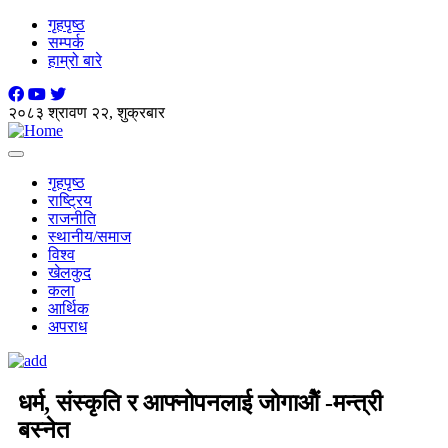
गृहपृष्ठ
सम्पर्क
हाम्रो बारे
२०८३ श्रावण २२, शुक्रबार
Toggle
navigation
गृहपृष्ठ
राष्ट्रिय
राजनीति
स्थानीय/समाज
विश्व
खेलकुद
कला
आर्थिक
अपराध
धर्म, संस्कृति र आफ्नोपनलाई जाेगाओैं -मन्त्री
बस्नेत