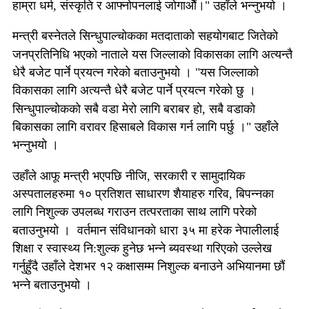
हाम्रा
धर्म, संस्कृति र आफ्नोपनलाई जाेगाओैं।" उहाँले भन्नुभयो ।
मन्त्री बस्नेतले सिन्धुपाल्चोकका मतदाताकाे सहयाेगबाट जितेकाे
जनप्रतिनिधि भएको नाताले यस जिल्लाकाे विकासका लागि
अत्यन्तै
धेरै बजेट पार्ने प्रयत्न गरेको बताउनुभयाे । "
यस जिल्लाकाे
विकासका लागि
अत्यन्तै धेरै बजेट पार्ने प्रयत्न गरेको छु ।
सिन्धुपाल्चोककाे सबै वडा मेराे लागि बराबर हाे, सबै वडाकाे
बिकासका लागि वरावर हिसाबले विकास गर्न लागि पर्छु ।" उहाँले
भन्नुभयो ।
उहाँले आफू मन्त्री भएपछि नीजि, सरकारी र सामुदायिक
अस्पतालहरुमा १० प्रतिशत साधारण शैयाहरु गरिव, बिपन्नका
लागि निशुल्क उपलब्ध गराउन तत्परताका साथ लागि परेको
बताउनुभयो । वर्तमान संविधानकाे धारा ३५ मा हरेक नेपालीलाई
शिक्षा र स्वास्थ्य नि:शुल्क हुनेछ भन्ने ब्यवस्था गरिएको उल्लेख
गर्नुहुँदै उहाँले देशभर १२ कक्षासम्म निशुल्क बनाउने अभियानमा छाैं
भन्ने बताउनुभयो ।