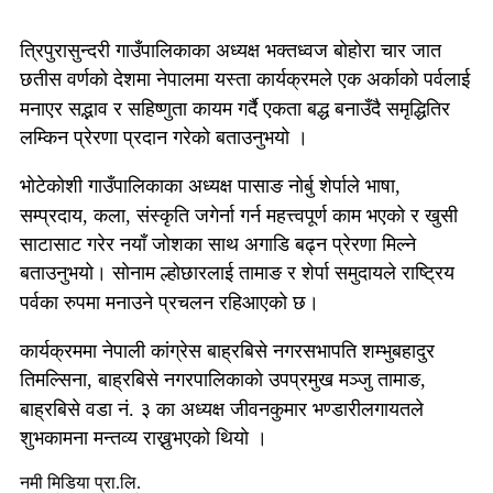
त्रिपुरासुन्दरी गाउँपालिकाका अध्यक्ष भक्तध्वज बाेहाेरा चार जात
छतीस वर्णकाे देशमा नेपालमा यस्ता कार्यक्रमले एक अर्काकाे पर्वलाई
मनाएर सद्भाव र सहिष्णुता कायम गर्दै एकता बद्ध बनाउँदै समृद्धितिर
लम्किन प्रेरणा प्रदान गरेको बताउनुभयो ।
भाेटेकाेशी गाउँपालिकाका अध्यक्ष पासाङ नाेर्बु शेर्पाले भाषा,
सम्प्रदाय, कला, संस्कृति जगेर्ना गर्न महत्त्वपूर्ण काम भएको र खुसी
साटासाट गरेर नयाँ जाेशका साथ अगाडि बढ्न प्रेरणा मिल्ने
बताउनुभयो। साेनाम ल्हाेछारलाई तामाङ र शेर्पा समुदायले राष्ट्रिय
पर्वका रुपमा मनाउने प्रचलन रहिआएको छ।
कार्यक्रममा नेपाली कांग्रेस बाह्रबिसे नगरसभापति शम्भुबहादुर
तिमल्सिना, बाह्रबिसे नगरपालिकाकाे उपप्रमुख मञ्जु तामाङ,
बाह्रबिसे वडा नं. ३ का अध्यक्ष जीवनकुमार भण्डारीलगायतले
शुभकामना मन्तव्य राख्नुभएको थियाे ।
नमी मिडिया प्रा.लि.