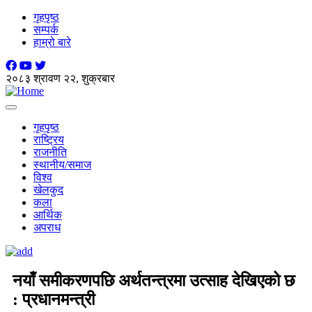
गृहपृष्ठ
सम्पर्क
हाम्रो बारे
२०८३ श्रावण २२, शुक्रबार
Toggle
navigation
गृहपृष्ठ
राष्ट्रिय
राजनीति
स्थानीय/समाज
विश्व
खेलकुद
कला
आर्थिक
अपराध
नयाँ समीकरणपछि अर्थतन्त्रमा उत्साह देखिएको छ
: प्रधानमन्त्री