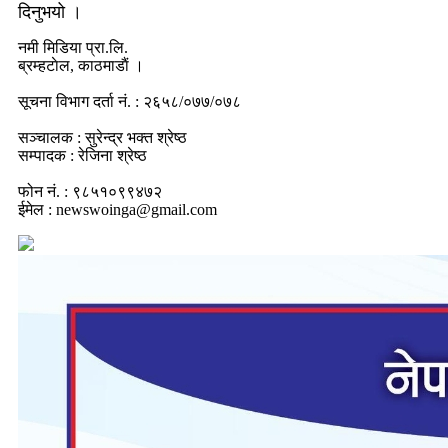
दिनुभयो ।
नमी मिडिया प्रा.लि.
ब्रम्हटाेल, काठमाडाैं ।
सूचना विभाग दर्ता नं. : २६५८/०७७/०७८
सञ्चालक : सुरेन्द्र भक्त श्रेष्ठ
सम्पादक : रेजिना श्रेष्ठ
फोन नं. : ९८५१०९९४७२
ईमेल : newswoinga@gmail.com