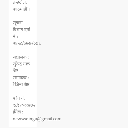
ब्रम्हटाेल,
काठमाडाैं ।
सूचना
विभाग दर्ता
नं. :
२६५८/०७७/०७८
सञ्चालक :
सुरेन्द्र भक्त
श्रेष्ठ
सम्पादक :
रेजिना श्रेष्ठ
फोन नं. :
९८५१०९९४७२
ईमेल :
newswoinga@gmail.com