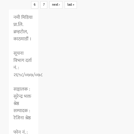
6
7
next ›
last »
नमी मिडिया
प्रा.लि.
ब्रम्हटाेल,
काठमाडाैं ।
सूचना
विभाग दर्ता
नं. :
२६५८/०७७/०७८
सञ्चालक :
सुरेन्द्र भक्त
श्रेष्ठ
सम्पादक :
रेजिना श्रेष्ठ
फोन नं. :