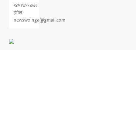
९८५१०९९४७२
ईमेल :
newswoinga@gmail.com
Copyright © 2026 Swoniga Online. All rights reserved.
Developed by
Asterisk Hubs
.